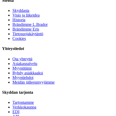
Meistä
Skyddasta
Visio ja liikeidea
Historia
Brändimme L.Brador
Brändimme Eris
Tietosuojakäytäntö
Cookies
Yhteystiedot
Ota yhteyttä
Asiakaspalvelu
Myyntitiimi
Ryhdy asiakkaaksi
Myyntiehdot
Meidän jälleenmyyjämme
Skyddan tarjonta
Tarjontamme
Verkkokauppa
EDI