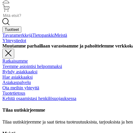
Tuotteet
Tavaramerkkejä
Tietopankki
Meistä
Yhteystiedot
Muutamme parhaillaan varastoamme ja pahoittelemme verkkokaupass
Ratkaisumme
Teemme asiointisi helpommaksi
Ryhdy asiakkaaksi
Hae asiakkaaksi
Asiakaspalvelu
Ota meihin yhteyttä
Tuotetietous
Kehitä osaamistasi henkilösuojauksessa
Tilaa uutiskirjeemme
Tilaa uutiskirjeemme ja saat tietoa tuoteuutuuksista, tarjouksista ja he