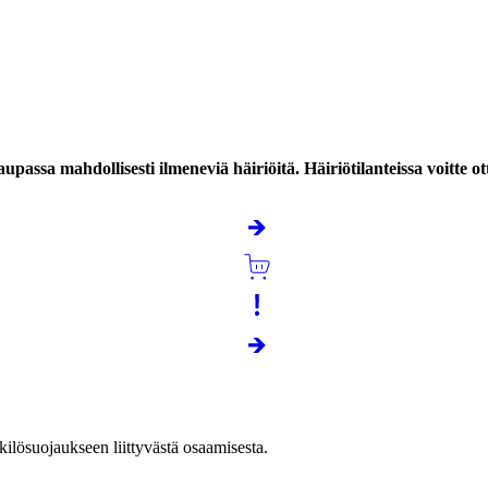
a mahdollisesti ilmeneviä häiriöitä. Häiriötilanteissa voitte ott
nkilösuojaukseen liittyvästä osaamisesta.