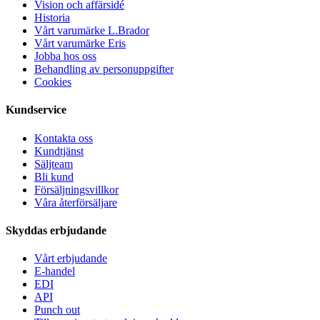
Vision och affärsidé
Historia
Vårt varumärke L.Brador
Vårt varumärke Eris
Jobba hos oss
Behandling av personuppgifter
Cookies
Kundservice
Kontakta oss
Kundtjänst
Säljteam
Bli kund
Försäljningsvillkor
Våra återförsäljare
Skyddas erbjudande
Vårt erbjudande
E-handel
EDI
API
Punch out