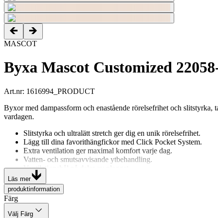
MASCOT
Byxa Mascot Customized 22058
Art.nr
:
1616994_PRODUCT
Byxor med dampassform och enastående rörelsefrihet och slitstyrka, ta
vardagen.
Slitstyrka och ultralätt stretch ger dig en unik rörelsefrihet.
Lägg till dina favorithängfickor med Click Pocket System.
Extra ventilation ger maximal komfort varje dag.
Vatten- och smutsavvisande ytbehandling.
Ventilationshål på delar av plagget.
Nät med ventilation i sidorna - öppnas med blixtlås.
Läs mer
Framfickor och bakficka med lock.
produktinformation
Telefonficka med blixtlås.
Färg
Fickor med blixtlås på framsidan av låret.
Tryckknappsjustering vid foten.
Välj Färg