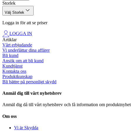
Storlek
Material och gramvikt: 89% återvunnen polyamid, 11% elastan, 180 
Välj Storlek
Certifierad enligt: Oeko-tex standard 100.
Logga in för att se priser
LOGGA IN
Artiklar
Vårt erbjudande
Vi underlättar dina affärer
Bli kund
Ansök om att bli kund
Kundtjänst
Kontakta oss
Produktkunskap
Bli bättre på personligt skydd
Anmäl dig till vårt nyhetsbrev
Anmäl dig då till vårt nyhetsbrev och få information om produktnyhet
Om oss
Vi är Skydda