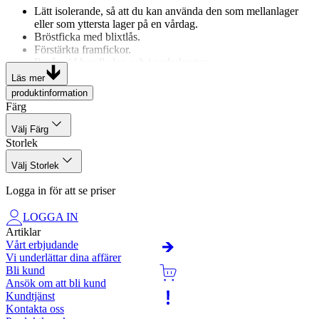
Lätt isolerande, så att du kan använda den som mellanlager
eller som yttersta lager på en vårdag.
Bröstficka med blixtlås.
Förstärkta framfickor.
Resår vid handleden och i nederkanten.
En stor del återvunnen polyester i huvudmaterialet.
Läs mer
produktinformation
Material och gramvikt: 80% återvunnen polyester, 20% polyester,
Färg
460 g/m2.
Välj Färg
Certifierad enligt: Oeko-tex standard 100.
Storlek
Välj Storlek
Logga in för att se priser
LOGGA IN
Artiklar
Vårt erbjudande
Vi underlättar dina affärer
Bli kund
Ansök om att bli kund
Kundtjänst
Kontakta oss