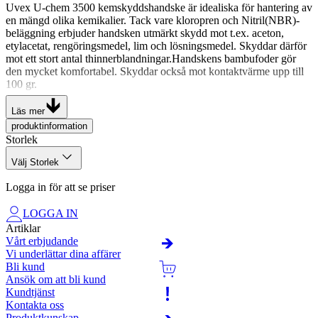
Uvex U-chem 3500 kemskyddshandske är idealiska för hantering av
en mängd olika kemikalier. Tack vare kloropren och Nitril(NBR)-
beläggning erbjuder handsken utmärkt skydd mot t.ex. aceton,
etylacetat, rengöringsmedel, lim och lösningsmedel. Skyddar därför
mot ett stort antal thinnerblandningar.Handskens bambufoder gör
den mycket komfortabel. Skyddar också mot kontaktvärme upp till
100 gr.
Kemskyddshandske för hantering av en mängd olika
Läs mer
kemikalier.
produktinformation
Material kloropren och nitrilgummi (NBR).
Storlek
Utmärkt grepp i hantering av varma och våta detaljer.
Hög beständighet mot aceton, etylacetat, rengöringsmedel, lim
Välj Storlek
och lösningsmedel.
Mycket bekväm att bära tack vare bambufoder.
Logga in för att se priser
Överensstämmer med EN 388 3121X, EN ISO 374-1, Typ A
LOGGA IN
ACJKLMNOPST, EN 407 X1XXXX
Artiklar
Vårt erbjudande
Vi underlättar dina affärer
Bli kund
Ansök om att bli kund
Kundtjänst
Kontakta oss
Produktkunskap