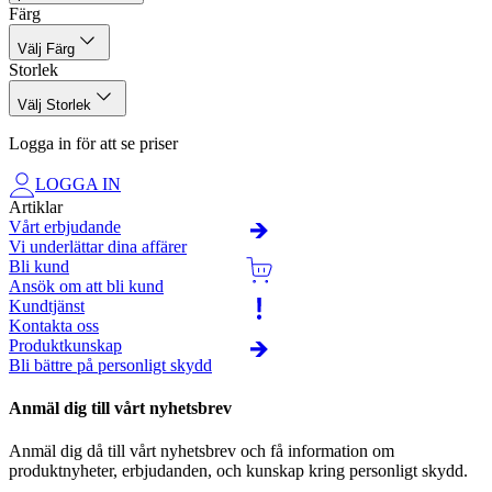
Invändiga bröstfickor varav en med blixtlås i plast.
Färg
Dolt tvåvägsblixtlås i plast.
Polyester, 35% cotton, twill 240 g/m2.
Välj Färg
Storlek
Överensstämmer med EN ISO 15797.
Välj Storlek
Logga in för att se priser
LOGGA IN
Artiklar
Vårt erbjudande
Vi underlättar dina affärer
Bli kund
Ansök om att bli kund
Kundtjänst
Kontakta oss
Produktkunskap
Bli bättre på personligt skydd
Anmäl dig till vårt nyhetsbrev
Anmäl dig då till vårt nyhetsbrev och få information om
produktnyheter, erbjudanden, och kunskap kring personligt skydd.