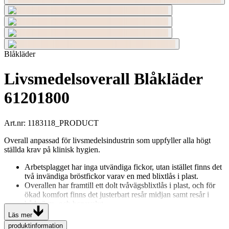
Blåkläder
Livsmedelsoverall Blåkläder
61201800
Art.nr
:
1183118_PRODUCT
Overall anpassad för livsmedelsindustrin som uppfyller alla högt
ställda krav på klinisk hygien.
Arbetsplagget har inga utvändiga fickor, utan istället finns det
två invändiga bröstfickor varav en med blixtlås i plast.
Overallen har framtill ett dolt tvåvägsblixtlås i plast, och för
ökad komfort finns det justerbart resår midjan samt resår i
både ärm- och benavslut.
Kan industritvättas enligt EN ISO 15797.
Läs mer
Resår i ärmavslut. Resår i benavslut. Justerbart resår i midja.
produktinformation