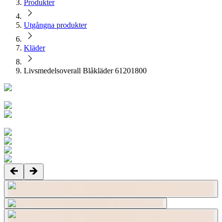
Produkter
Utgångna produkter
Kläder
Livsmedelsoverall Blåkläder 61201800