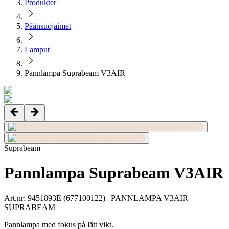
Produkter
Päänsuojaimet
Lamput
Pannlampa Suprabeam V3AIR
Suprabeam
Pannlampa Suprabeam V3AIR
Art.nr
:
9451893E
(
677100122
)
| PANNLAMPA V3AIR
SUPRABEAM
Pannlampa med fokus på lätt vikt.