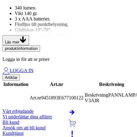
340 lumen.
Vikt 140 gr.
3 x AAA batterier.
Flodljus till punktbelysning.
Glidfokus 10°-70°.
Smart microswitch med minne.
Pannband med silikonränder och skumgummi för hög
Läs mer
pannkomfort.
produktinformation
Transportlås.
IPx4.
Logga in för att se priser
LOGGA IN
Artiklar
Information
Art.nr
Beskrivning
Beskrivning
PANNLAMP
Art.nr
9451893E
677100122
V3AIR
Vårt erbjudande
Vi underlättar dina affärer
Bli kund
Ansök om att bli kund
Kundtjänst