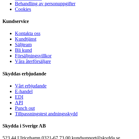
Behandling av personuppgifter
Cookies
Kundservice
Kontakta oss
Kundtjänst
Säljteam
Bli kund
Försäljningsvillkor
Våra återförsäljare
Skyddas erbjudande
Vårt erbjudande
E-handel
EDI
API
Punch out
Tillpassningstest andningsskydd
Skydda i Sverige AB
523 44 Ulricehamn 0321-67 73 00 kundsupport@skydda.se