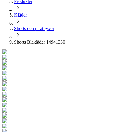
Produkter
Kläder
Shorts och piratbyxor
Shorts Blåkläder 14941330