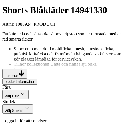
Shorts Blåkläder 14941330
Art.nr
:
1088924_PRODUCT
Funktionella och slitstarka shorts i ripstop som är utrustade med en
rad smarta fickor.
Shortsen har en dold mobilficka i mesh, tumstocksficka,
praktisk knivficka och framför allt hängande spikfickor som
gör plagget lämpliga för serviceyrken.
Tillhör kollektionen Unite och finns i sju olika
färgkombinationer.
Läs mer
produktinformation
Färg
Välj Färg
Storlek
Välj Storlek
Logga in för att se priser