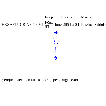
na bäras och finnas tillgänglig för omedelbar användning.
ivning
Förp.
Innehåll
Pris/frp
Förp.
 HEXAFLUORINE 500ML
Innehåll
ST á 0 L
Pris/frp
Saldo
Lo
ST
er, erbjudanden, och kunskap kring personligt skydd.