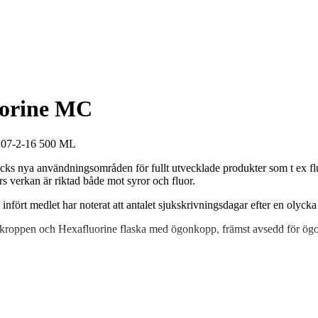
luorine MC
-2-16 500 ML
täcks nya användningsområden för fullt utvecklade produkter som t ex fl
 verkan är riktad både mot syror och fluor.
infört medlet har noterat att antalet sjukskrivningsdagar efter en olyck
a kroppen och Hexafluorine flaska med ögonkopp, främst avsedd för ög
g av ögonskador orsakade av kemikalie.»