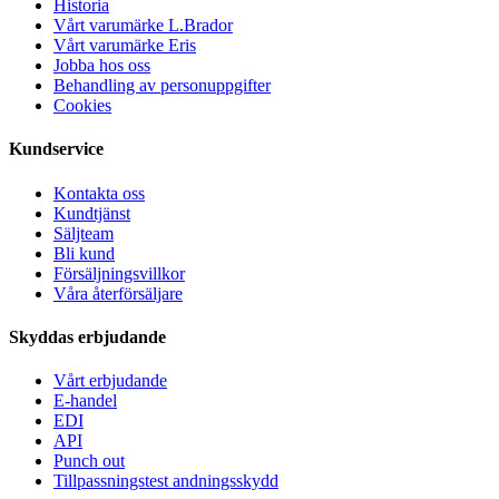
Historia
Vårt varumärke L.Brador
Vårt varumärke Eris
Jobba hos oss
Behandling av personuppgifter
Cookies
Kundservice
Kontakta oss
Kundtjänst
Säljteam
Bli kund
Försäljningsvillkor
Våra återförsäljare
Skyddas erbjudande
Vårt erbjudande
E-handel
EDI
API
Punch out
Tillpassningstest andningsskydd