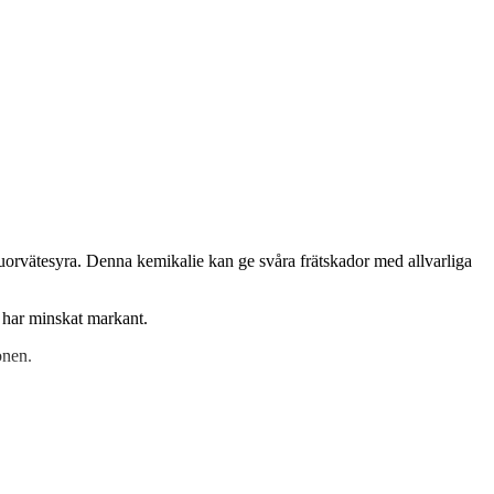
uorvätesyra. Denna kemikalie kan ge svåra frätskador med allvarliga
a har minskat markant.
onen.