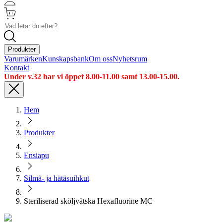
Produkter
Varumärken
Kunskapsbank
Om oss
Nyhetsrum
Kontakt
Under v.32 har vi öppet 8.00-11.00 samt 13.00-15.00.
Hem
Produkter
Ensiapu
Silmä- ja hätäsuihkut
Steriliserad sköljvätska Hexafluorine MC