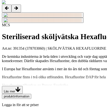
MCS
Steriliserad sköljvätska Hexaf
Art.nr
:
391354
(
378703060
)
| SKÖLJVÄTSKA HEXAFLUORINE 07
De kemiska industrierna är hela tiden i utveckling och varje dag upp
konsekvenser. Därför skapades Hexafluorine, den dubbla räddaren vars
I Europa har Hexafluorine använts i mer än tio års tid och företag som 
Hexafluorine finns i två olika utföranden. Hexafluorine DAP för hel
Hexafluorine tillverkas av Prevor, Frankrike.
Läs mer
Flaska Hexafluorine 500 ml»
produktinformation
Flaska med ögonkopp. Speciellt avsedd för Första Hjälpen behandlin
Logga in för att se priser