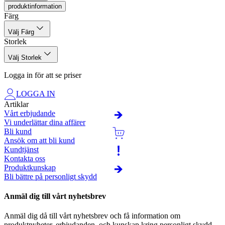
produktinformation
Certifierad enligt: EN ISO 20471, Klass 1, Samcertifieringsgrupp D.
Färg
Material: 100% bomull, french terry, 320 g/m2.
Välj Färg
Storlek
Välj Storlek
Logga in för att se priser
LOGGA IN
Artiklar
Vårt erbjudande
Vi underlättar dina affärer
Bli kund
Ansök om att bli kund
Kundtjänst
Kontakta oss
Produktkunskap
Bli bättre på personligt skydd
Anmäl dig till vårt nyhetsbrev
Anmäl dig då till vårt nyhetsbrev och få information om
produktnyheter, erbjudanden, och kunskap kring personligt skydd.