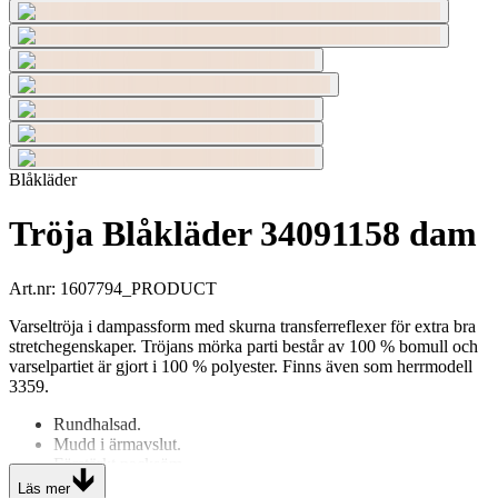
Blåkläder
Tröja Blåkläder 34091158 dam
Art.nr
:
1607794_PRODUCT
Varseltröja i dampassform med skurna transferreflexer för extra bra
stretchegenskaper. Tröjans mörka parti består av 100 % bomull och
varselpartiet är gjort i 100 % polyester. Finns även som herrmodell
3359.
Rundhalsad.
Mudd i ärmavslut.
Förstärkt nacksöm.
Blåklädertryck på axel.
Läs mer