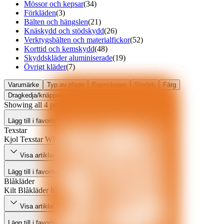
Mössor och kepsar
(
34
)
Förkläden
(
3
)
Bälten och hängslen
(
21
)
Knäskydd och stödskydd
(
26
)
Verktygsbälten och materialfickor
(
52
)
Korttid och kemskydd
(
48
)
Skyddskläder aluminiserade
(
19
)
Övrigt kläder
(
7
)
Varumärke
Typ av plagg
Egenskaper
Storlek
Färg
Dragkedja/knäppning
Miljömärkning
Showing all 4 products.
Lägg till i favoriter
Texstar
Kjol Texstar WP18 dam
Visa artiklar
Lägg till i favoriter
Blåkläder
Kilt Blåkläder 85661370
Visa artiklar
Lägg till i favoriter