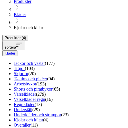
Produkter
Kläder
Kjolar och kiltar
Produkter (
4
)
sortera
Kläder
Jackor och västar
(
177
)
Tröjor
(
103
)
Skjortor
(
20
)
T-shirts och pikéer
(
94
)
Arbetsbyxor
(
193
)
Shorts och piratbyxor
(
65
)
Varselkläder
(
279
)
Varselkläder regn
(
16
)
Regnkläder
(
13
)
Underställ
(
29
)
Underkläder och strumpor
(
23
)
Kjolar och kiltar
(
4
)
Overaller
(
11
)