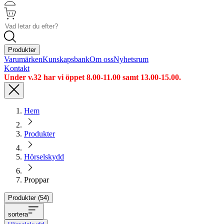
Produkter
Varumärken
Kunskapsbank
Om oss
Nyhetsrum
Kontakt
Under v.32 har vi öppet 8.00-11.00 samt 13.00-15.00.
Hem
Produkter
Hörselskydd
Proppar
Produkter (
54
)
sortera