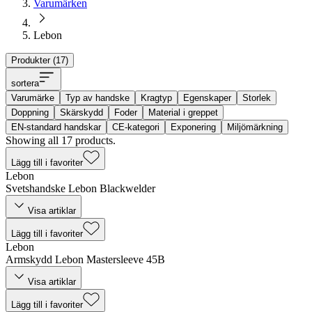
Varumärken
Lebon
Produkter (
17
)
sortera
Varumärke
Typ av handske
Kragtyp
Egenskaper
Storlek
Doppning
Skärskydd
Foder
Material i greppet
EN-standard handskar
CE-kategori
Exponering
Miljömärkning
Showing all 17 products.
Lägg till i favoriter
Lebon
Svetshandske Lebon Blackwelder
Visa artiklar
Lägg till i favoriter
Lebon
Armskydd Lebon Mastersleeve 45B
Visa artiklar
Lägg till i favoriter