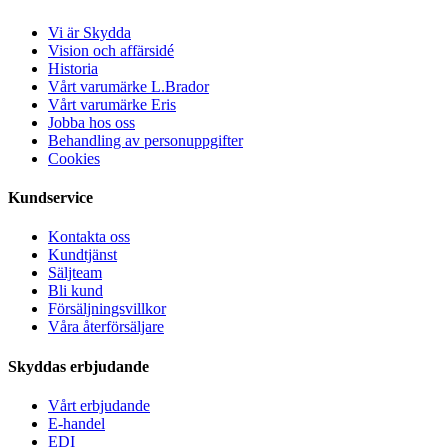
Vi är Skydda
Vision och affärsidé
Historia
Vårt varumärke L.Brador
Vårt varumärke Eris
Jobba hos oss
Behandling av personuppgifter
Cookies
Kundservice
Kontakta oss
Kundtjänst
Säljteam
Bli kund
Försäljningsvillkor
Våra återförsäljare
Skyddas erbjudande
Vårt erbjudande
E-handel
EDI