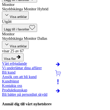
Monitor
Skyddskänga Monitor Hybrid
Visa artiklar
Utgått
Lägg till i favoriter
Monitor
Skyddskänga Monitor Dallas
Visa artiklar
visar 25 av 67
Visa fler
Vårt erbjudande
Vi underlättar dina affärer
Bli kund
Ansök om att bli kund
Kundtjänst
Kontakta oss
Produktkunskap
Bli bättre på personligt skydd
Anmäl dig till vårt nyhetsbrev