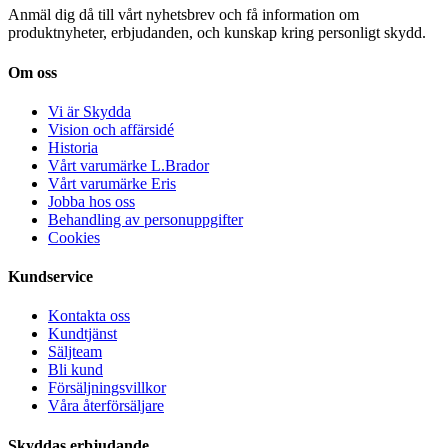
Anmäl dig då till vårt nyhetsbrev och få information om
produktnyheter, erbjudanden, och kunskap kring personligt skydd.
Om oss
Vi är Skydda
Vision och affärsidé
Historia
Vårt varumärke L.Brador
Vårt varumärke Eris
Jobba hos oss
Behandling av personuppgifter
Cookies
Kundservice
Kontakta oss
Kundtjänst
Säljteam
Bli kund
Försäljningsvillkor
Våra återförsäljare
Skyddas erbjudande